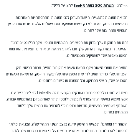
>> למגוון
משרות SOC באתר SeeHR
לחצו על הלינק!
הבן את המגמות בתעשייה: הישאר מעודכן לגבי המגמות וההתפתחויות האחרונות
בתעשיית ההייטק. ידע זה לא רק ירשים מעסיקים פוטנציאליים אלא גם יוכיח את העניין
האמיתי והמחויבות שלך לתחום.
זהה את החוזקות שלך: בדוק את הכישורים, המומחיות והניסיון שלך הרלוונטיים למגזר
ההייטק. הדגשת נקודות החוזק שלך תבדל אותך ממועמדים אחרים ותציג את התרומות
הפוטנציאליות שלך למעסיקים פוטנציאליים.
התאם את חומרי היישום שלך: התאם אישית את קורות החיים, מכתב הכיסוי ותיק
העבודות שלך כדי להתאים לדרישות הספציפיות של תפקידי היי-טק. הדגש את הכישורים
הטכניים שלך, הישגי הפרויקט וכל הסמכה או כישורים רלוונטיים.
רשת ביעילות: נצל פלטפורמות נטוורקינג מקצועיות כמו LinkedIn כדי ליצור קשר עם
אנשי מקצוע בתעשייה, להצטרף לקבוצות רלוונטיות ולהישאר מעודכן בהזדמנויות עבודה.
השתתף באירועים בתעשייה, סדנאות וכנסים כדי להרחיב את הרשת שלך וללמוד
ממומחים בתחום.
הישאר זריז ומסתגל: תעשיית ההייטק ידועה בקצב השינוי המהיר שלה. הצג את יכולתך
להסתגל לטכנולוגיות, מתודולוגיות ואתגרים חדשים על ידי הצגת הנכונות שלך ללמוד