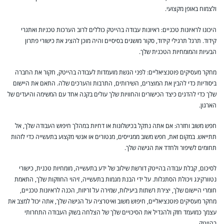
ולצמוח באופן מקצועי.
היכונו לראיונות טכניים: ראיונות עבודה בהייטק כוללים לרוב הערכות טכניות ואתגרי
קידוד. תרגל תרגילי קידוד, סקור מושגים בסיסיים והיה מוכן להציג את כישורי פתרון
הבעיות והמומחיות הטכנית שלך.
מחקר מעסיקים פוטנציאליים: לפני הגשת מועמדות לעבודה בהייטק, חקור את החברה
ביסודיות כדי להבין את המוצרים, השירותים, התרבות והערכים שלה. התאם את היישום
שלך כדי להדגים כיצד הכישורים והחוויות שלך עולים בקנה אחד עם המשימה והיעדים של
הארגון.
חפש משוב וחזרה: אם אתה נתקל בכישלונות או דחיות במהלך חיפוש העבודה שלך, אל
תתייאש. במקום זאת, חפש משוב ממגייסים, מנטורים או אנשי מקצוע בתעשייה כדי לזהות
תחומים לשיפור ולחדד את הגישה שלך.
לסיכום, קבלת עבודה בהייטק דורשת שילוב של ידע בתעשייה, מומחיות טכנית, כישורי
נטוורקינג ויכולת הסתגלות. על ידי הבנת מגמות בתעשייה, זיהוי החוזקות שלך, התאמת
חומרי היישום שלך, יצירת רשתות ביעילות, שמירה על זריזות, הכנה לראיונות טכניים,
מחקר מעסיקים פוטנציאליים, חיפוש משוב ואיטרציה על הגישה שלך, אתה יכול למצב את
עצמך כמועמד חזק ולהגדיל את הסיכויים שלך של הצלחה בשוק העבודה התחרותי
בהייטק.