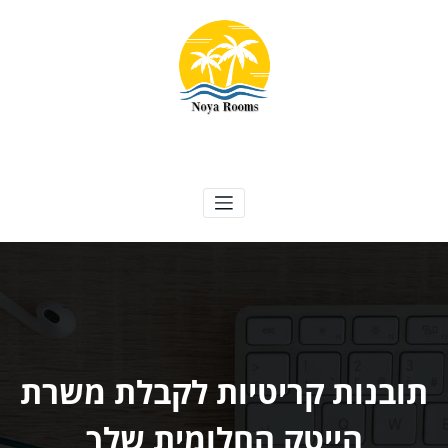
ילוג
תוכן
Noya Rooms
אטרקציות, נופש ועוד
תובנות קריטיות לקבלת משרת
הייטק החלומית שלך