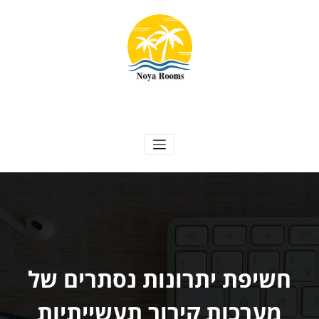
ילוג
תוכן
Noya Rooms
אטרקציות, נופש ועוד
חשיפת יתרונות נסתרים של
מערכות קירור תעשייתיות