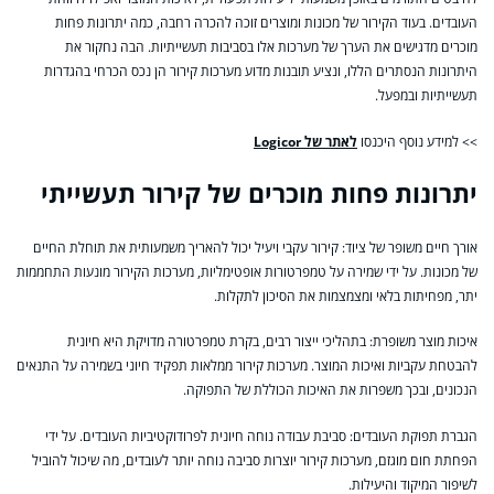
העובדים. בעוד הקירור של מכונות ומוצרים זוכה להכרה רחבה, כמה יתרונות פחות
מוכרים מדגישים את הערך של מערכות אלו בסביבות תעשייתיות. הבה נחקור את
היתרונות הנסתרים הללו, ונציע תובנות מדוע מערכות קירור הן נכס הכרחי בהגדרות
תעשייתיות ובמפעל.
>> למידע נוסף היכנסו
לאתר של Logicor
יתרונות פחות מוכרים של קירור תעשייתי
אורך חיים משופר של ציוד: קירור עקבי ויעיל יכול להאריך משמעותית את תוחלת החיים
של מכונות. על ידי שמירה על טמפרטורות אופטימליות, מערכות הקירור מונעות התחממות
יתר, מפחיתות בלאי ומצמצמות את הסיכון לתקלות.
איכות מוצר משופרת: בתהליכי ייצור רבים, בקרת טמפרטורה מדויקת היא חיונית
להבטחת עקביות ואיכות המוצר. מערכות קירור ממלאות תפקיד חיוני בשמירה על התנאים
הנכונים, ובכך משפרות את האיכות הכוללת של התפוקה.
הגברת תפוקת העובדים: סביבת עבודה נוחה חיונית לפרודוקטיביות העובדים. על ידי
הפחתת חום מוגזם, מערכות קירור יוצרות סביבה נוחה יותר לעובדים, מה שיכול להוביל
לשיפור המיקוד והיעילות.