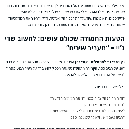
יש פלייליסטים מעולים. באמת. יש כאלה שגורמים לך לחשוב: “מי האדם הגאון הזה שבחר
שיר אחרי שיר כאילו הוא קורא לי את המחשבות?” אבל די ג’יי טוב הוא לא אוצר
פלייליסטים. הוא מישהו שיודע לקחת רגע, קהל, אנרגיה, חלל, ולהפוך את הכול לסיפור
שמתרומם. ואם זה נשמע דרמטי, זה כי זה באמת ככה — רק עם יותר בס.
הטעות החמודה שכולם עושים: לחשוב שדי
ג’יי = “מעביר שירים”
ב
קורס די ג'יי למתחילים – קובי כהן
העברת שירים זה הבסיס. כמו לדעת להחזיק עיפרון
לפני שכותבים ספר. הקריירה מתחילה כשאתה מפסיק לחשוב רק על השיר הבא, ומתחיל
לחשוב על הדבר הבא שהקהל אמור להרגיש.
די ג’יי שעובד חכם יודע:
לזהות מה הקהל צריך עכשיו, לא מה הוא “אמור לרצות”
לבנות מתח ולשחרר אותו בזמן
ליצור רגעים בלתי נשכחים גם בלי להיות רועש או מוגזם
להביא טעם אישי, ולא להישמע כמו כולם