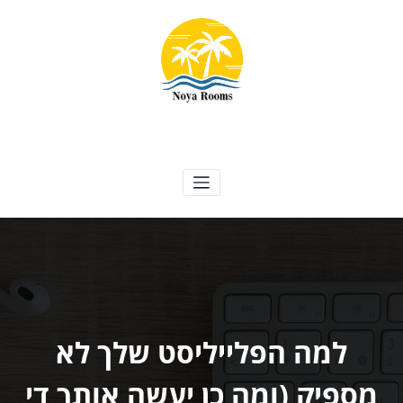
ילוג
תוכן
Noya Rooms
אטרקציות, נופש ועוד
למה הפלייליסט שלך לא
מספיק (ומה כן יעשה אותך די