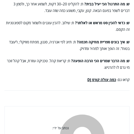
ש: מה התרגול הכי יעיל בבית?
ת: להקליט 20–30 דקות, לשמוע אחר כך, ולסמן 3
דברים לשפר בפעם הבאה. קטן, עקבי, משוגע כמה שזה עובד.
ש: כדאי להכין סט מראש או לאלתר?
ת: שילוב. להכין עוגנים ולשמור מקום לספונטניות
זה הקסם.
ש: איך בונים ספריית מוזיקה חכמה?
ת: תיוג לפי אנרגיה, סגנון, מפתח מוזיקלי, ו”עובד
בטוח”. זה הופך אותך למהיר ומדויק.
ש: מה הדבר שמרים הכי הרבה הופעה?
ת: קריאת קהל. טכניקה עוזרת, אבל קהל זוכר
מי גרם לו להרגיש.
קראו גם:
כמה עולה קורס DJ
נכתב על ידי: