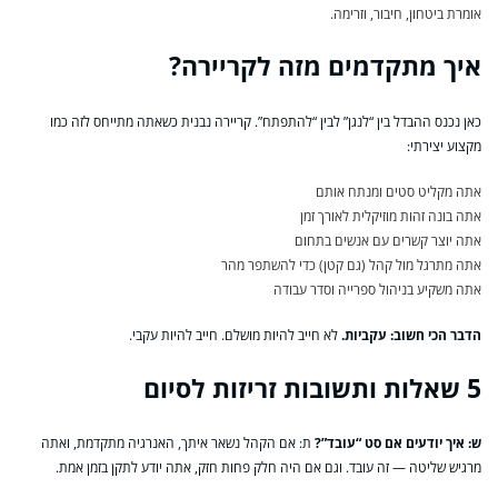
אומרת ביטחון, חיבור, וזרימה.
איך מתקדמים מזה לקריירה?
כאן נכנס ההבדל בין “לנגן” לבין “להתפתח”. קריירה נבנית כשאתה מתייחס לזה כמו
מקצוע יצירתי:
אתה מקליט סטים ומנתח אותם
אתה בונה זהות מוזיקלית לאורך זמן
אתה יוצר קשרים עם אנשים בתחום
אתה מתרגל מול קהל (גם קטן) כדי להשתפר מהר
אתה משקיע בניהול ספרייה וסדר עבודה
הדבר הכי חשוב: עקביות.
לא חייב להיות מושלם. חייב להיות עקבי.
5 שאלות ותשובות זריזות לסיום
ש: איך יודעים אם סט “עובד”?
ת: אם הקהל נשאר איתך, האנרגיה מתקדמת, ואתה
מרגיש שליטה — זה עובד. וגם אם היה חלק פחות חזק, אתה יודע לתקן בזמן אמת.