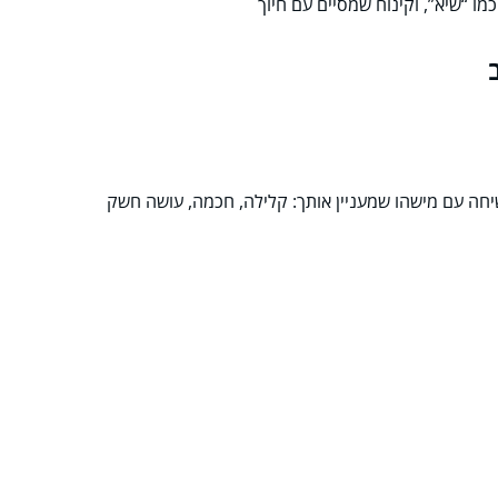
מו “שיא”, וקינוח שמסיים עם חיוך
חה עם מישהו שמעניין אותך: קלילה, חכמה, עושה חשק