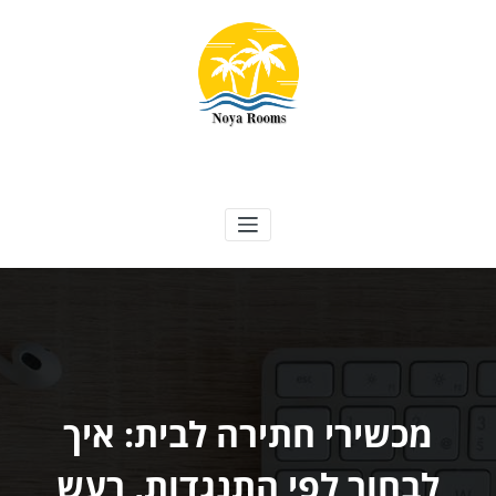
ילוג
תוכן
Noya Rooms
אטרקציות, נופש ועוד
מכשירי חתירה לבית: איך
לבחור לפי התנגדות, רעש