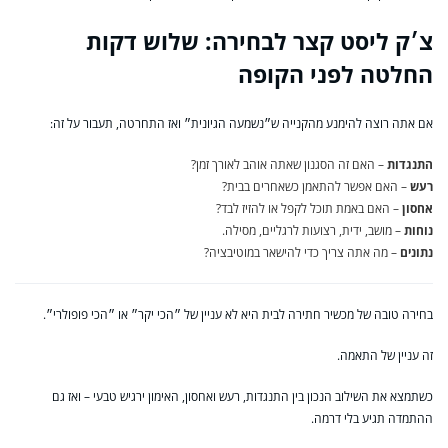
צ׳ק ליסט קצר לבחירה: שלוש דקות
החלטה לפני הקופה
אם אתה רוצה להימנע מהקנייה ש״נשמעה הגיונית״ ואז התחרטה, תעבור על זה:
התנגדות
– האם זה הסגנון שאתה אוהב לאורך זמן?
רעש
– האם אפשר להתאמן כשאחרים בבית?
אחסון
– האם באמת תוכל לקפל או להזיז לבד?
נוחות
– מושב, ידית, רצועות לרגליים, מסילה.
נתונים
– מה אתה צריך כדי להישאר במוטיבציה?
בחירה טובה של מכשיר חתירה לבית היא לא עניין של ״הכי יקר״ או ״הכי פופולרי״.
זה עניין של התאמה.
כשתמצא את השילוב הנכון בין התנגדות, רעש ואחסון, האימון ירגיש טבעי – ואז גם
ההתמדה תגיע בלי דרמה.