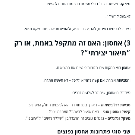
טיפ קטן שעושה הבדל גדול: משטח גומי טוב מתחת למכשיר.
לא בשביל ״שיק״.
בשביל להפחית רעידות, להגן על הרצפה, ולהוציא מהאימון יותר שקט נפשי.
3) אחסון: האם זה מתקפל באמת, או רק
״תיאור יצירתי״?
אחסון הוא המקום שבו חלומות פוגשים את המציאות.
והמציאות אומרת: אם קשה להזיז או לקפל – לא תעשה את זה.
כשבודקים אחסון, שים לב לשלושה דברים:
טביעת רגל בשימוש
– האורך בזמן חתירה הוא לפעמים החלק המפתיע.
קיפול ואחסון אנכי
– האם אפשר להעמיד? האם זה יציב?
משקל וגלגלים
– גלגלים טובים זה ההבדל בין ״יאללה מזיזים״ ל״עזוב נו״.
שני סוגי פתרונות אחסון נפוצים