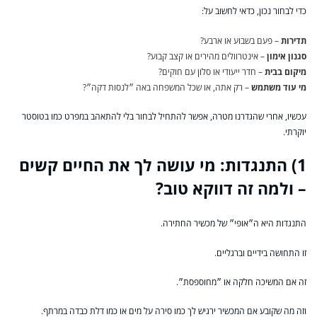
כדי לבחור נכון, כדאי לחשוב על:
תדירות
– פעם בשבוע או ארבע?
סגנון אימון
– אינטרוולים מהירים או קצב קבוע?
מיקום בבית
– חדר ייעודי או סלון עם חוקים?
מי עוד משתמש
– רק אתה, או שכל המשפחה באה ״לנסות דקה״?
עכשיו, אחרי שהגדרנו מטרה, אפשר להתחיל לבחור בלי להתאהב במפרט כמו בטוסטר
יוקרתי.
1) התנגדות: מי עושה לך את החיים קשים
– ולמה זה דווקא טוב?
התנגדות היא ה״אופי״ של מכשיר החתירה.
זו התחושה בידיים וברגליים.
זה אם המשיכה חלקה או ״מחוספסת״.
וזה מה שקובע אם המכשיר ירגיש לך כמו סירה על מים או כמו דלת כבדה במרתף.