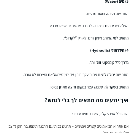
3) מים (Water)
התחושה נעימה ומאוד טבעית.
הצליל מזכיר מים זורמים – להרבה אנשים זה אפילו מרגיע.
מתאים למי שאוהב אימון זורם ולא רק ״לקרוע״.
4) הידראולי (Hydraulic)
בדרך כלל קומפקטי וזול יותר.
התחושה יכולה להיות פחות עקבית בין צד ימין לשמאל אם האיכות לא טובה.
מתאים בעיקר למי שממש קצר במקום ורוצה פתרון בסיסי.
איך יודעים מה מתאים לך בלי לנחש?
הנה כלל אצבע קליל, שעובד מפתיע טוב:
אם אתה אוהב אימונים קצרים ועצימים – תרגיש בבית עם התנגדות שמגיבה חזק לקצב
שלך (אוויר או מים).