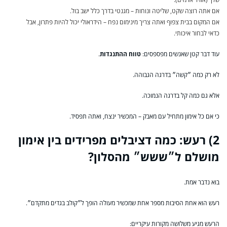
אם אתה רוצה שקט, שליטה ונוחות – מגנטי בדרך כלל ישב בול.
אם המקום בבית צפוף ואתה צריך מינימום נפח – הידראולי יכול להיות פתרון, אבל
כדאי לבחור איכותי.
עוד דבר קטן שאנשים מפספסים:
טווח ההתנגדות
.
לא רק כמה ״קשה״ בדרגה הגבוהה.
אלא גם כמה קל בדרגה הנמוכה.
כי אם כל אימון מתחיל עם מאבק – המכשיר ינצח, ואתה תפסיד.
2) רעש: כמה דציבלים מפרידים בין אימון
מושלם ל״ששש״ מהסלון?
בוא נדבר אמת.
רעש הוא אחת הסיבות מספר אחת שמכשיר מעולה הופך ל״קולב בגדים מתקדם״.
הרעש מגיע משלושה מקורות עיקריים: