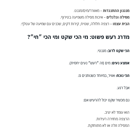
מנגנון ההתנגדות
– מאוורר/מים/מגנט.
מסילה וגלגלים
– איכות מסילה משפיעה בטירוף.
הבית עצמו
– רצפה חלולה, שטיח, קירות דקים, שכנים עם שמיעה של עטלף.
מדרג רעש פשוט: מי הכי שקט ומי הכי ״חי״?
הכי שקט לרוב:
מגנטי.
אמצע נעים:
מים (זה ״רעש״ נעים יחסית).
הכי נוכח:
אוויר, במיוחד כשנותנים גז.
אבל רגע.
גם מכשיר שקט יכול להרעיש אם:
הוא עומד לא יציב.
הרצפה מחזירה רעידות.
המסילה זולה או לא מתוחזקת.